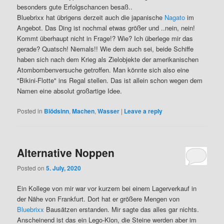
besonders gute Erfolgschancen besaß..
Bluebrixx hat übrigens derzeit auch die japanische
Nagato
im
Angebot. Das Ding ist nochmal etwas größer und ..nein, nein!
Kommt überhaupt nicht in Frage!? Wie? Ich überlege mir das
gerade? Quatsch! Niemals!! Wie dem auch sei, beide Schiffe
haben sich nach dem Krieg als Zielobjekte der amerikanischen
Atombombenversuche getroffen. Man könnte sich also eine
"Bikini-Flotte" ins Regal stellen. Das ist allein schon wegen dem
Namen eine absolut großartige Idee.
Posted in
Blödsinn
,
Machen
,
Wasser
|
Leave a reply
Alternative Noppen
Posted on
5. July, 2020
Ein Kollege von mir war vor kurzem bei einem Lagerverkauf in
der Nähe von Frankfurt. Dort hat er größere Mengen von
Bluebrixx
Bausätzen erstanden. Mir sagte das alles gar nichts.
Anscheinend ist das ein Lego-Klon, die Steine werden aber im