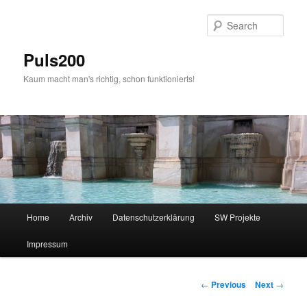
Skip
to
Sear
primary
content
Puls200
Kaum macht man's richtig, schon funktionierts!
Main
Home
Archiv
Datenschutzerklärung
SW Projekte
menu
Impressum
Post
←
Previous
Next
→
navigation