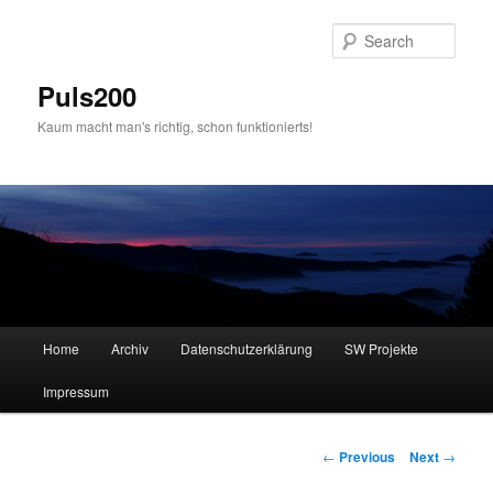
Skip
to
Sear
primary
content
Puls200
Kaum macht man's richtig, schon funktionierts!
Main
Home
Archiv
Datenschutzerklärung
SW Projekte
menu
Impressum
Post
←
Previous
Next
→
navigation