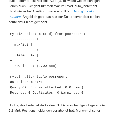
auto_increment ist halt das Auto, ja, teilweise wie im richtigen
Leben auch. Der geht nimmer! Warum? Weil auto_increment
nicht wieder bei 1 anfängt, wenn er voll ist.
Dann gibts ein
truncate
. Angeblich geht das aus der Doku hervor aber ich bin
heute dafür nicht gemacht.
mysql> select max(id) from posreport;
+------------+
| max(id) |
+------------+
| 2147483647 |
+------------+
1 row in set (0.00 sec)
mysql> alter table posreport
auto_increment=1;
Query OK, 0 rows affected (0.05 sec)
Records: 0 Duplicates: 0 Warnings: 0
Und ja, das bedeutet daß seine DB bis zum heutigen Tage an die
2,2 Mrd. Positionsmeldungen verarbeitet hat. Manchmal schon