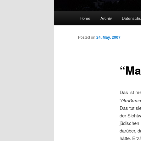
Main
Home
Archiv
Datenschu
menu
Posted on
24. May, 2007
“Ma
Das ist me
"
Großmam
Das tut si
der Sichtw
jüdischen 
darüber, 
hätte. Erz