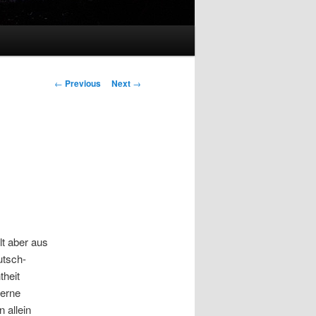
Post
←
Previous
Next
→
navigation
lt aber aus
utsch-
theit
gerne
 allein