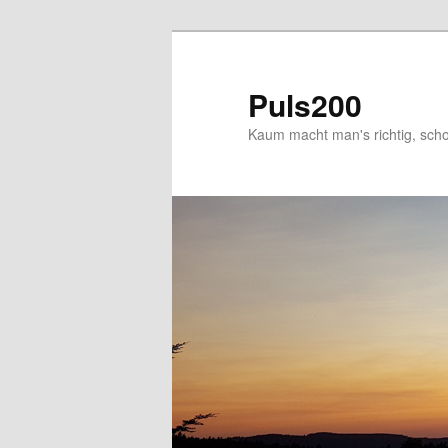
Skip
to
primary
Puls200
content
Kaum macht man's richtig, schon