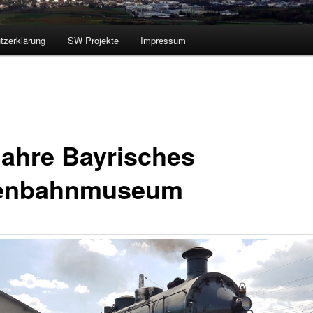
tzerklärung
SW Projekte
Impressum
Jahre Bayrisches
enbahnmuseum