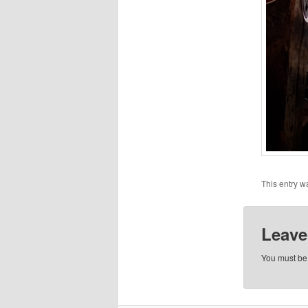
This entry w
Leave
You must b