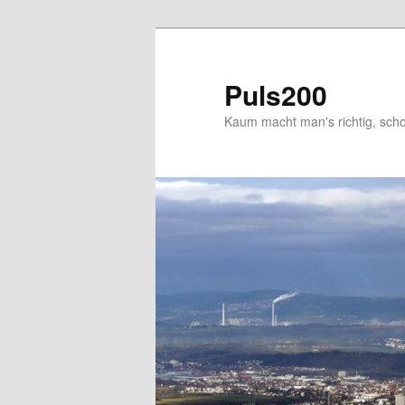
Skip
to
primary
Puls200
content
Kaum macht man's richtig, schon