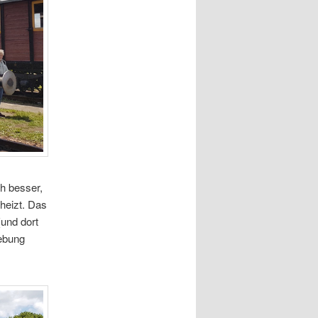
h besser,
heizt. Das
und dort
ebung