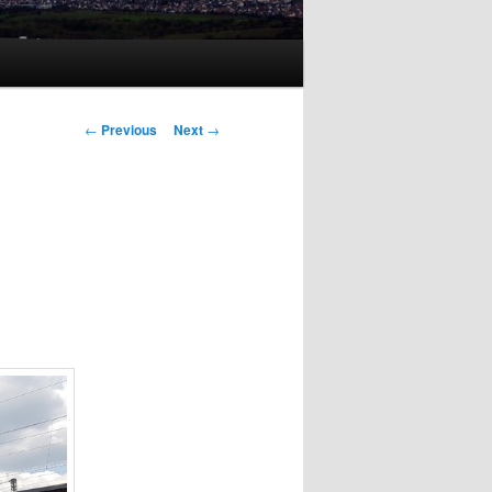
Post
←
Previous
Next
→
navigation