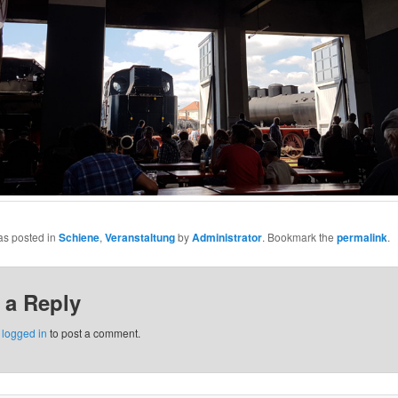
as posted in
Schiene
,
Veranstaltung
by
Administrator
. Bookmark the
permalink
.
 a Reply
e
logged in
to post a comment.