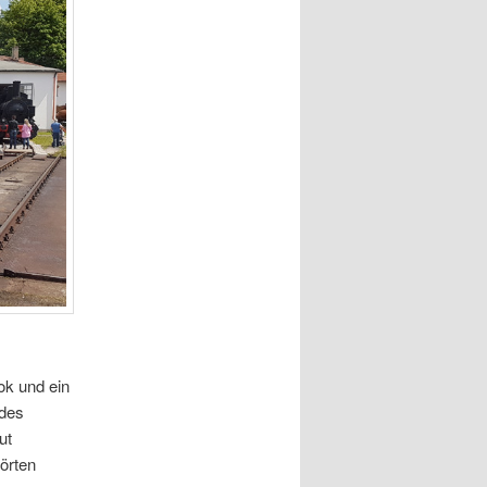
ok und ein
 des
ut
örten