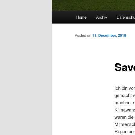
Main
Home
Archiv
Datenschu
menu
Posted on
11. December, 2018
Sav
Ich bin vo
gemacht w
machen, n
Klimawand
waren die 
Mitmensch
Regen und 