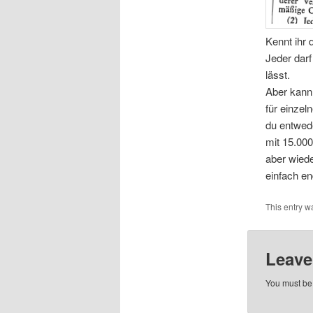
Kennt ihr 
Jeder dar
lässt.
Aber kann
für einzel
du entwed
mit 15.000
aber wied
einfach e
This entry w
Leave
You must b