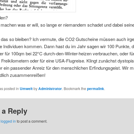
den?
f machen was er will, so lange er niemandem schadet und dabei sein
 das so bleiben? Ich vermute, die CO2 Gutscheine müssen auch ir
ne Individuen kommen. Dann hast du im Jahr sagen wir 100 Punkte, d
er für 100qm bei 22°C durch-den-Winter-heizen verbrauchen, oder fü
 Freikilometern oder für eine USA-Flugreise. Klingt zunächst dystopis
er ein passender Anreiz für den menschlichen Erfindungsgeist. Wir 
ndlich zusammenreißen!
as posted in
Umwelt
by
Administrator
. Bookmark the
permalink
.
 a Reply
e
logged in
to post a comment.