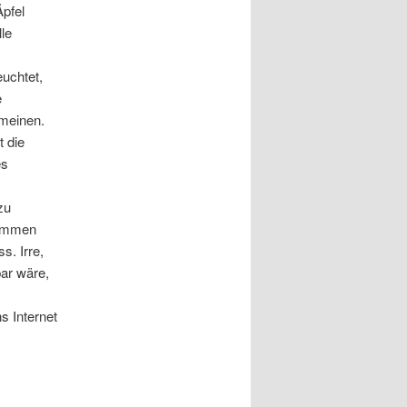
pfel
le
uchtet,
e
meinen.
t die
es
zu
kommen
s. Irre,
ar wäre,
s Internet