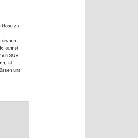
e Hose zu
gendwann
ie kannst
r ein SUV
ch, ist
müssen uns