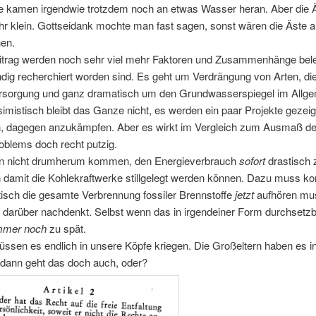
 kamen irgendwie trotzdem noch an etwas Wasser heran. Aber die Ä
hr klein. Gottseidank mochte man fast sagen, sonst wären die Äste al
en.
itrag werden noch sehr viel mehr Faktoren und Zusammenhänge bele
dig recherchiert worden sind. Es geht um Verdrängung von Arten, di
sorgung und ganz dramatisch um den Grundwasserspiegel im Allge
mistisch bleibt das Ganze nicht, es werden ein paar Projekte gezeig
, dagegen anzukämpfen. Aber es wirkt im Vergleich zum Ausmaß d
blems doch recht putzig.
n nicht drumherum kommen, den Energieverbrauch
sofort
drastisch 
n damit die Kohlekraftwerke stillgelegt werden können. Dazu muss 
isch die gesamte Verbrennung fossiler Brennstoffe
jetzt
aufhören mus
darüber nachdenkt. Selbst wenn das in irgendeiner Form durchsetzb
mmer noch
zu spät.
ssen es endlich in unsere Köpfe kriegen. Die Großeltern haben es in
 dann geht das doch auch, oder?