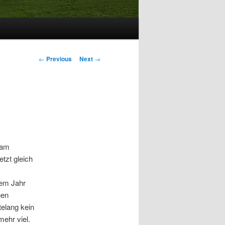
Post
←
Previous
Next
→
navigation
sam
tzt gleich
sem Jahr
nen
elang kein
mehr viel.