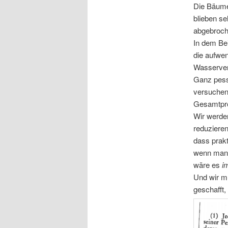
Die Bäume
blieben se
abgebroch
In dem Be
die aufwen
Wasserver
Ganz pessi
versuchen
Gesamtpro
Wir werde
reduziere
dass prakt
wenn man 
wäre es
i
Und wir mü
geschafft,