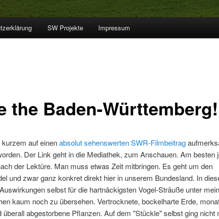
tzerklärung
SW Projekte
Impressum
e the Baden-Württemberg!
r kurzem auf einen
absolut sehenswerten SWR-Filmbeitrag
aufmerk
orden. Der Link geht in die Mediathek, zum Anschauen. Am besten je
ach der Lektüre. Man muss etwas Zeit mitbringen. Es geht um den
el und zwar ganz konkret direkt hier in unserem Bundesland. In die
Auswirkungen selbst für die hartnäckigsten Vogel-Sträuße unter mei
en kaum noch zu übersehen. Vertrocknete, bockelharte Erde, monat
überall abgestorbene Pflanzen. Auf dem "Stückle" selbst ging nicht 