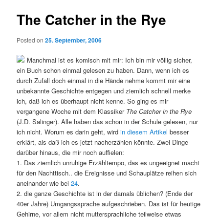
The Catcher in the Rye
Posted on
25. September, 2006
Manchmal ist es komisch mit mir: Ich bin mir völlig sicher,
ein Buch schon einmal gelesen zu haben. Dann, wenn ich es
durch Zufall doch einmal in die Hände nehme kommt mir eine
unbekannte Geschichte entgegen und ziemlich schnell merke
ich, daß ich es überhaupt nicht kenne. So ging es mir
vergangene Woche mit dem Klassiker
The Catcher in the Rye
(J.D. Salinger). Alle haben das schon in der Schule gelesen, nur
ich nicht. Worum es darin geht, wird
in diesem Artikel
besser
erklärt, als daß ich es jetzt nacherzählen könnte. Zwei Dinge
darüber hinaus, die mir noch auffielen:
1. Das ziemlich unruhige Erzähltempo, das es ungeeignet macht
für den Nachttisch.. die Ereignisse und Schauplätze reihen sich
aneinander wie bei
24
.
2. die ganze Geschichte ist in der damals üblichen? (Ende der
40er Jahre) Umgangssprache aufgeschrieben. Das ist für heutige
Gehirne, vor allem nicht muttersprachliche teilweise etwas