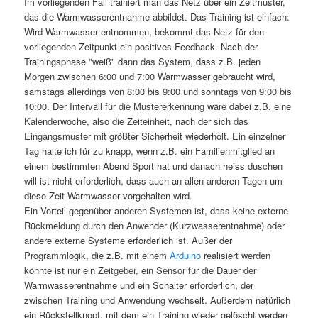
Im vorliegenden Fall trainiert man das Netz über ein Zeitmuster,
das die Warmwasserentnahme abbildet. Das Training ist einfach:
Wird Warmwasser entnommen, bekommt das Netz für den
vorliegenden Zeitpunkt ein positives Feedback. Nach der
Trainingsphase "weiß" dann das System, dass z.B. jeden
Morgen zwischen 6:00 und 7:00 Warmwasser gebraucht wird,
samstags allerdings von 8:00 bis 9:00 und sonntags von 9:00 bis
10:00. Der Intervall für die Mustererkennung wäre dabei z.B. eine
Kalenderwoche, also die Zeiteinheit, nach der sich das
Eingangsmuster mit größter Sicherheit wiederholt. Ein einzelner
Tag halte ich für zu knapp, wenn z.B. ein Familienmitglied an
einem bestimmten Abend Sport hat und danach heiss duschen
will ist nicht erforderlich, dass auch an allen anderen Tagen um
diese Zeit Warmwasser vorgehalten wird.
Ein Vorteil gegenüber anderen Systemen ist, dass keine externe
Rückmeldung durch den Anwender (Kurzwasserentnahme) oder
andere externe Systeme erforderlich ist. Außer der
Programmlogik, die z.B. mit einem
Arduino
realisiert werden
könnte ist nur ein Zeitgeber, ein Sensor für die Dauer der
Warmwasserentnahme und ein Schalter erforderlich, der
zwischen Training und Anwendung wechselt. Außerdem natürlich
ein Rückstellknopf, mit dem ein Training wieder gelöscht werden